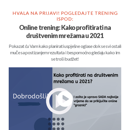
HVALA NA PRIJAVI! POGLEDAJTE TRENING
ISPOD:
Online trening: Kako profitirati na
društvenim mrežama u 2021
Pokazat ću Vam kako planirati uspješne oglase dok se svi ostali
muče sa postizanjem rezultata i bespomoćno gledaju kako im
se troši budžet!