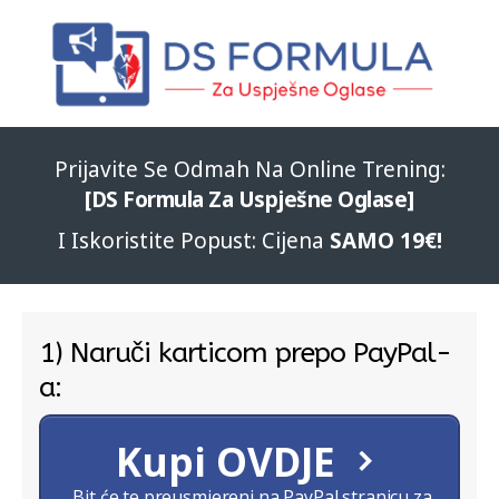
Prijavite Se Odmah Na Online Trening:
[DS Formula Za Uspješne Oglase]
I Iskoristite Popust: Cijena
SAMO 19€!
1) Naruči karticom prepo PayPal-
a:
Kupi OVDJE
Bit će te preusmjereni na PayPal stranicu za