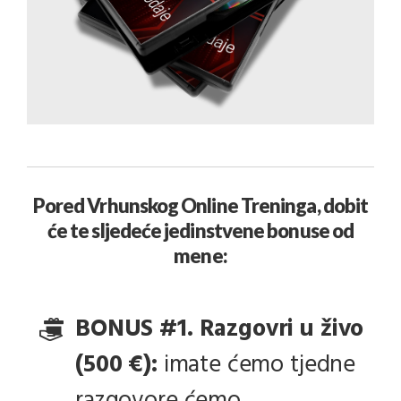
Pored Vrhunskog Online Treninga, dobit
će te sljedeće jedinstvene bonuse od
mene:
BONUS #1.
Razgovri u živo
(500 €):
imate ćemo tjedne