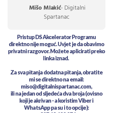
Mišo Mlakić
- Digitalni
Spartanac
Pristup DS Akcelerator Programu
direktno nije moguć. Uvjet je da obavimo
privatni razgovor. Možete aplicirati preko
linka iznad.
Za sva pitanja dodatna pitanja, obratite
mi se direktno na email:
miso@digitalnispartanac.com,
ili na jedan od sljedeća dva broja (ovisno
koji je akrivan - a koristim Viber i
WhatsApp pa su i to opcije):